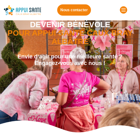
Menu
Nous contacter
DEVENIR BÉNÉVOLE
POUR APPUI SANTÉ CAUX BRAY
ALBÂTRE
Envie d’agir pour une meilleure santé ?
Engagez‑vous avec nous !