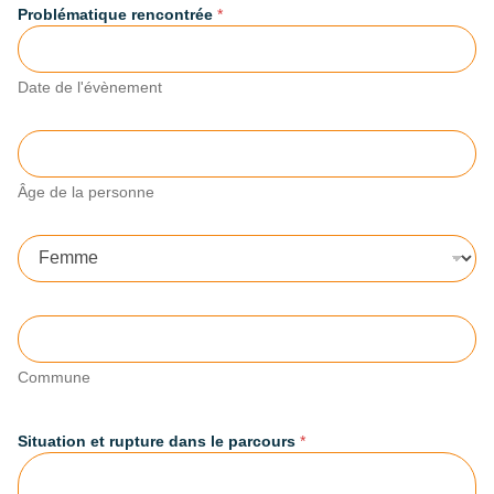
t
Problématique rencontrée
*
u
r
e
Date de l'évènement
/
S
e
Â
r
g
v
Âge de la personne
e
i
d
c
e
e
l
G
a
e
p
n
e
r
C
r
e
o
s
Commune
m
o
m
n
u
n
n
Situation et rupture dans le parcours
*
e
e