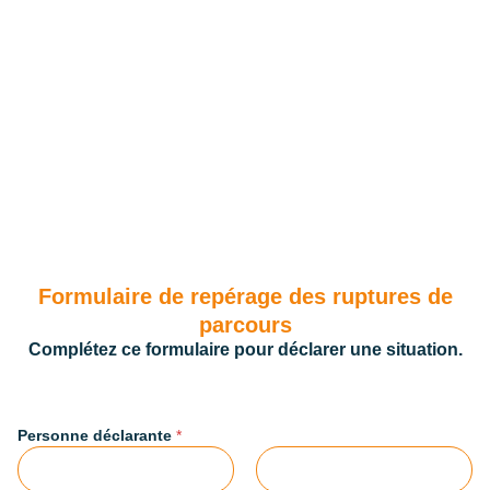
des soins, entraînant un préjudice d’intensité variable pour la
personne aidée, pouvant aller jusqu’à compromettre son projet
de vie.
Formulaire de repérage des ruptures de
parcours
Complétez ce formulaire pour déclarer une situation.
/
Personne déclarante
*
S
t