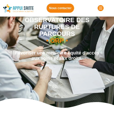
Menu
Nous contacter
OBSERVATOIRE DES
RUPTURES DE
PARCOURS
• ORP •
Favoriser une meilleure équité d’accès
aux soins et aux droits.