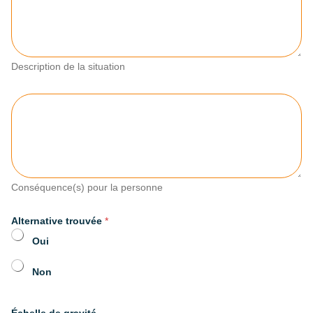
Description de la situation
C
o
n
s
é
q
u
Conséquence(s) pour la personne
e
n
Alternative trouvée
*
c
e
Oui
(
s
Non
)
p
o
Échelle de gravité