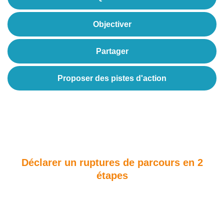
Objectiver
Partager
Proposer des pistes d'action
Déclarer un ruptures de parcours en 2
étapes
Définissez la situation et remplissez notre
formulaire.
Une situation de rupture de parcours se caractérise par une
insuffisance ou un arrêt des aides, de l’accompagnement et/ou