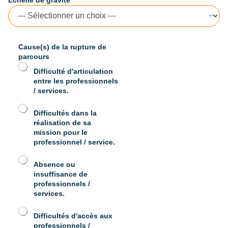
u
r
l
a
p
Cause(s) de la rupture de
e
parcours
r
Difficulté d'articulation
s
entre les professionnels
o
/ services.
n
n
e
Difficultés dans la
*
réalisation de sa
mission pour le
professionnel / service.
Absence ou
insuffisance de
professionnels /
services.
Difficultés d'accès aux
professionnels /